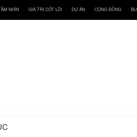
TẦM NHÌN
GIÁ TRỊ CỐT LÕI
DỰ ÁN
CỘNG ĐỒNG
BL
ỤC